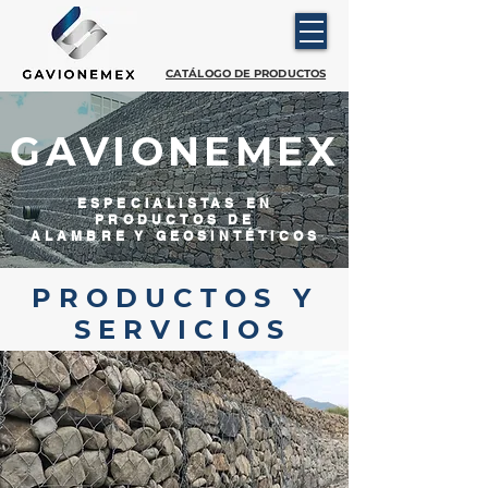
CATÁLOGO DE PRODUCTOS
GAVIONEMEX
ESPECIALISTAS EN
PRODUCTOS DE
ALAMBRE Y GEOSINTÉTICOS
P R O D U C T O S Y
S E R V I C I O S